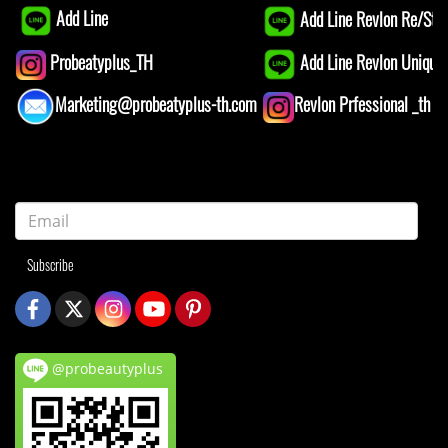
Add Line
Add Line Revlon Re/Star
Add Line Revlon Unique1
Probeatyplus_TH
Marketing@probeatyplus-th.com
Revlon Prfessional _th
Subscribe
@probeautyplus