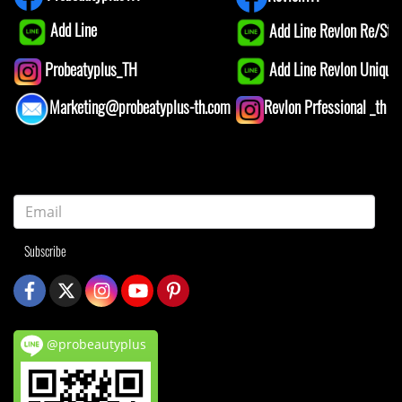
Add Line
Add Line Revlon Re/Star
Add Line Revlon Unique1
Probeatyplus_TH
Marketing@probeatyplus-th.com
Revlon Prfessional _th
Subscribe
@probeautyplus