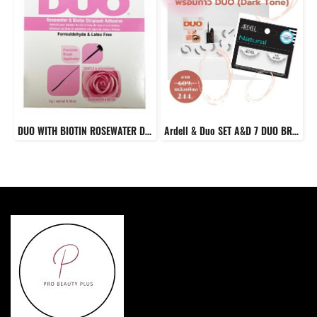
DUO WITH BIOTIN ROSEWATER DARK
Ardell & Duo SET A&D 7 DUO BRUSH ON STRIPLASH ADHESIVE DARK TONE + Ardell NATURAL 110 BLACK