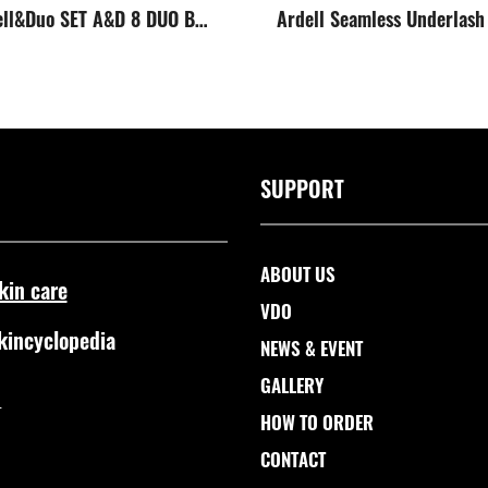
Ardell&Duo SET A&D 8 DUO BRUSH ON STRIPLASH ADHESIVE DARK TONE + Ardell LASH TRIOS
SUPPORT
ABOUT US
kin care
VDO
kincyclopedia
NEWS & EVENT
GALLERY
L
HOW TO ORDER
CONTACT