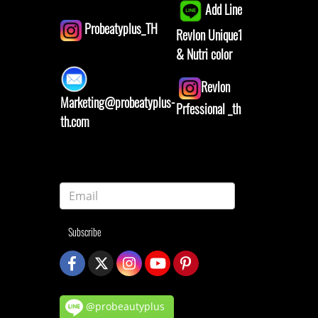
Add Line
Probeatyplus_TH
Revlon Unique1
& Nutri color
Revlon
Marketing@probeatyplus-
Prfessional _th
th.com
Subscribe
@probeautyplus