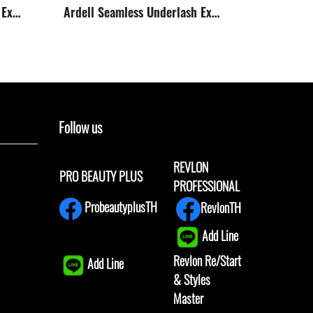
Ardell Seamless Underlash Extensions Faux Mink Kit
Ardell Seamless Underlash Extensions Naked kit
Follow us
REVLON
PRO BEAUTY PLUS
PROFESSIONAL
ProbeautyplusTH
RevlonTH
Add Line
Revlon Re/Start
Add Line
& Styles
Master