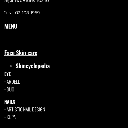
กรุงเทพมหานคร 10240
โทร :
02 108 1969
MENU
Face Skin care
Skincyclopedia
EYE
•
ARDELL
•
DUO
NAILS
•
ARTISTIC NAIL DESIGN
•
KUPA