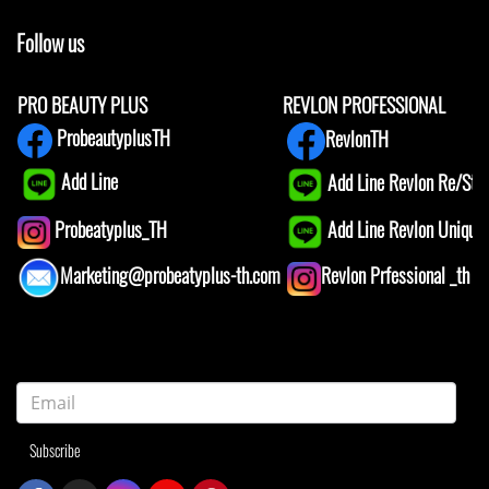
Follow us
PRO BEAUTY PLUS
REVLON PROFESSIONAL
ProbeautyplusTH
RevlonTH
Add Line
Add Line Revlon Re/Star
Add Line Revlon Unique1
Probeatyplus_TH
Marketing@probeatyplus-th.com
Revlon Prfessional _th
Subscribe