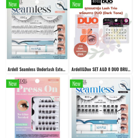
New
New
Ardell Seamless Underlash Extensions Naked kit
Ardell&Duo SET A&D 8 DUO BRUSH ON STRIPLASH ADHESIVE DARK TONE + Ardell LASH TRIOS
New
New