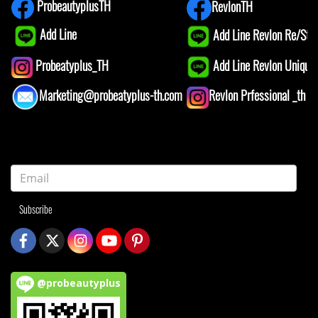
ProbeautyplusTH
RevlonTH
Add Line
Add Line Revlon Re/Star
Add Line Revlon Unique1
Probeatyplus_TH
Marketing@probeatyplus-th.com
Revlon Prfessional _th
Subscribe
@probeautyplus