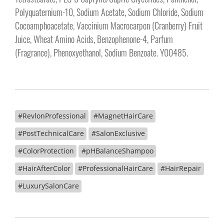
Polyquaternium-10, Sodium Acetate, Sodium Chloride, Sodium
Cocoamphoacetate, Vaccinium Macrocarpon (Cranberry) Fruit
Juice, Wheat Amino Acids, Benzophenone-4, Parfum
(Fragrance), Phenoxyethanol, Sodium Benzoate. Y00485.
#RevlonProfessional
#MagnetHairCare
#PostTechnicalCare
#SalonExclusive
#ColorProtection
#pHBalanceShampoo
#HairAfterColor
#ProfessionalHairCare
#HairRepair
#LuxurySalonCare