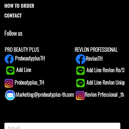
HOW TO ORDER
CONTACT
Follow us
PRO BEAUTY PLUS
REVLON PROFESSIONAL
ProbeautyplusTH
RevlonTH
Add Line
Add Line Revlon Re/Star
Add Line Revlon Unique1
Probeatyplus_TH
Marketing@probeatyplus-th.com
Revlon Prfessional _th