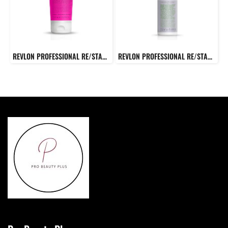
REVLON PROFESSIONAL RE/START Bond Repair Conditioner 200 Ml. ครีมนวดผมสูตรเข้มข้นสำหรับผมเสียหาย
REVLON PROFESSIONAL RE/START Balance Purifying Micellar Shampoo 250 ml แชมพูไมเซลลาร์สูตรสองประสิทธิภาพ ช่วยปรับสมดุลหนังศรีษะ และทำความสะอาดอย่างล้ำลึก