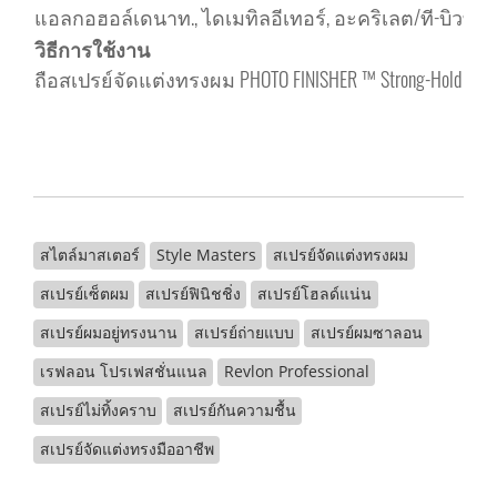
แอลกอฮอล์เดนาท., ไดเมทิลอีเทอร์, อะคริเลต/ที-บิวทิล
วิธีการใช้งาน
ถือสเปรย์จัดแต่งทรงผม PHOTO FINISHER ™ Strong-Hold Hair
สไตล์มาสเตอร์
Style Masters
สเปรย์จัดแต่งทรงผม
สเปรย์เซ็ตผม
สเปรย์ฟินิชชิ่ง
สเปรย์โฮลด์แน่น
สเปรย์ผมอยู่ทรงนาน
สเปรย์ถ่ายแบบ
สเปรย์ผมซาลอน
เรฟลอน โปรเฟสชั่นแนล
Revlon Professional
สเปรย์ไม่ทิ้งคราบ
สเปรย์กันความชื้น
สเปรย์จัดแต่งทรงมืออาชีพ