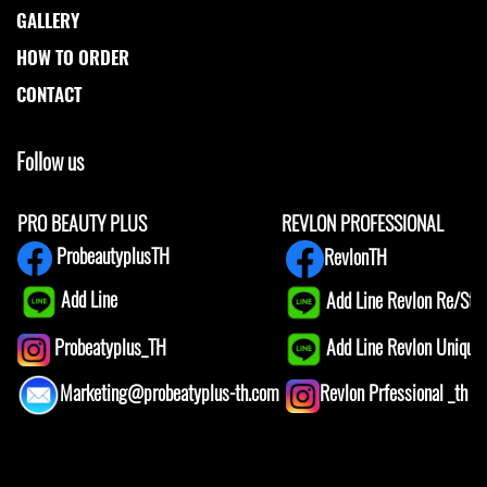
GALLERY
HOW TO ORDER
CONTACT
Follow us
PRO BEAUTY PLUS
REVLON PROFESSIONAL
ProbeautyplusTH
RevlonTH
Add Line
Add Line Revlon Re/Star
Add Line Revlon Unique1
Probeatyplus_TH
Marketing@probeatyplus-th.com
Revlon Prfessional _th