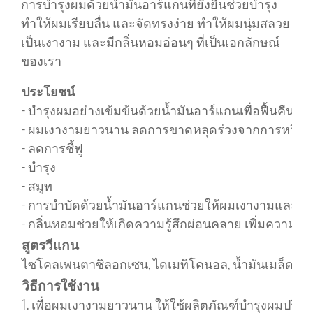
การบำรุงผมด้วยน้ำมันอาร์แกนที่ยั่งยืนช่วยบำรุง
ทำให้ผมเรียบลื่น และจัดทรงง่าย ทำให้ผมนุ่มสลวย
เป็นเงางาม และมีกลิ่นหอมอ่อนๆ ที่เป็นเอกลักษณ์
ของเรา
ประโยชน์
- บำรุงผมอย่างเข้มข้นด้วยน้ำมันอาร์แกนเพื่อฟื้นคืนค
- ผมเงางามยาวนาน ลดการขาดหลุดร่วงจากการหวีผมถ
- ลดการชี้ฟู
- บำรุง
- สมูท
- การบำบัดด้วยน้ำมันอาร์แกนช่วยให้ผมเงางามและนุ
- กลิ่นหอมช่วยให้เกิดความรู้สึกผ่อนคลาย เพิ่มควา
สูตรวีแกน
ไซโคลเพนตาซิลอกเซน, ไดเมทิโคนอล, น้ำมันเมล็ดอาร์กาเนี
วิธีการใช้งาน
1. เพื่อผมเงางามยาวนาน ให้ใช้ผลิตภัณฑ์บำรุงผมปริ