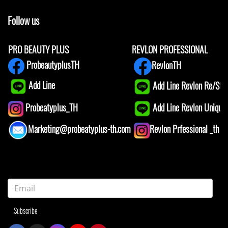
Follow us
PRO BEAUTY PLUS
REVLON PROFESSIONAL
ProbeautyplusTH
RevlonTH
Add Line
Add Line Revlon Re/Star
Add Line Revlon Unique1
Probeatyplus_TH
Marketing@probeatyplus-th.com
Revlon Prfessional _th
Subscribe